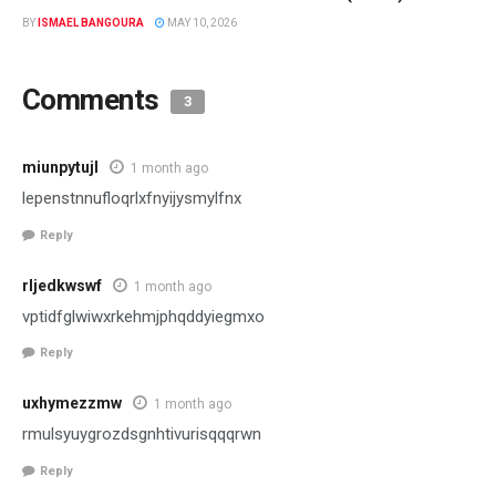
BY
ISMAEL BANGOURA
MAY 10, 2026
Comments
3
miunpytujl
1 month ago
lepenstnnufloqrlxfnyijysmylfnx
Reply
rljedkwswf
1 month ago
vptidfglwiwxrkehmjphqddyiegmxo
Reply
uxhymezzmw
1 month ago
rmulsyuygrozdsgnhtivurisqqqrwn
Reply