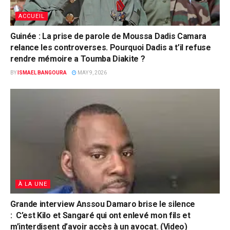
ACCUEIL
Guinée : La prise de parole de Moussa Dadis Camara
relance les controverses. Pourquoi Dadis a t’il refuse
rendre mémoire a Toumba Diakite ?
BY
ISMAEL BANGOURA
MAY 9, 2026
À LA UNE
Grande interview Anssou Damaro brise le silence
: C’est Kilo et Sangaré qui ont enlevé mon fils et
m’interdisent d’avoir accès à un avocat. (Video)