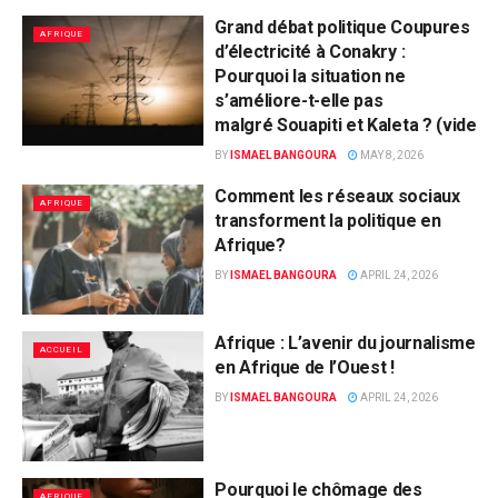
Grand débat politique Coupures
AFRIQUE
d’électricité à Conakry :
Pourquoi la situation ne
s’améliore-t-elle pas
malgré Souapiti et Kaleta ? (video)
BY
ISMAEL BANGOURA
MAY 8, 2026
Comment les réseaux sociaux
AFRIQUE
transforment la politique en
Afrique?
BY
ISMAEL BANGOURA
APRIL 24, 2026
Afrique : L’avenir du journalisme
ACCUEIL
en Afrique de l’Ouest !
BY
ISMAEL BANGOURA
APRIL 24, 2026
Pourquoi le chômage des
AFRIQUE