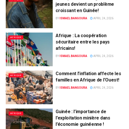
jeunes devient un problème
croissant en Guinée!
BY
ISMAEL BANGOURA
APRIL 24, 2026
Afrique : La coopération
AFRIQUE
sécuritaire entre les pays
africains!
BY
ISMAEL BANGOURA
APRIL 24, 2026
Comment l’inflation affecte les
AFRIQUE
familles en Afrique de l’Ouest!
BY
ISMAEL BANGOURA
APRIL 24, 2026
Guinée : l’importance de
AFRIQUE
l’exploitation minière dans
l’économie guinéenne !