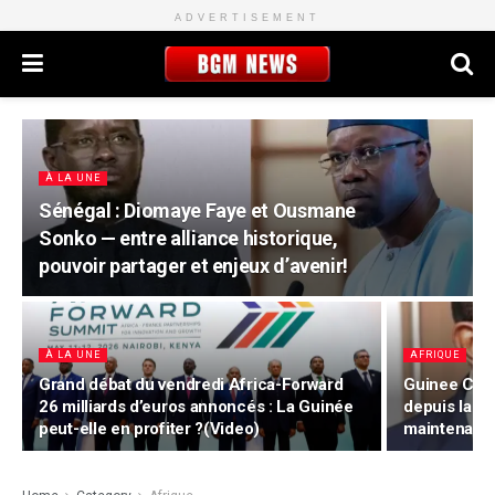
ADVERTISEMENT
À LA UNE
Sénégal : Diomaye Faye et Ousmane
Sonko — entre alliance historique,
pouvoir partager et enjeux d’avenir!
À LA UNE
AFRIQUE
Grand débat du vendredi Africa-Forward
Guinee CRIE
26 milliards d’euros annoncés : La Guinée
depuis la c
peut-elle en profiter ?(Video)
maintenant