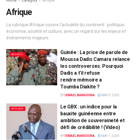
Home
Category
Afrique
Afrique
La rubrique Afrique couvre l’actualité du continent : politique,
économie, société et culture, avec un regard sur les enjeux et
événements majeurs.
Guinée : La prise de parole de
ACCUEIL
Moussa Dadis Camara relance
les controverses. Pourquoi
Dadis a t’il refuse
rendre mémoire a
Toumba Diakite ?
BY
ISMAEL BANGOURA
MAY 9, 2026
Le GBX : un indice pour la
AFRIQUE
bauxite guinéenne entre
ambition de souveraineté et
défi de crédibilité ! (Video)
BY
ISMAEL BANGOURA
MAY 1, 2026